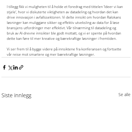
I tillegg fikk vi muligheten til å holde et foredrag med tittelen ‘Ideer vi kan 
stjele’, hvor vi diskuterte viktigheten av datadeling og hvordan det kan 
drive innovasjon i avfallssektoren. Vi delte innsikt om hvordan Ralokans 
løsninger kan muliggjøre sikker og effektiv utveksling av data for å løse 
bransjens utfordringer mer effektivt. Vår tilnærming til datadeling og 
bruk av AI-drevne innsikter ble godt mottatt, og vi er spente på hvordan 
dette kan føre til mer kreative og bærekraftige løsninger i fremtiden.
Vi ser frem til å bygge videre på innsiktene fra konferansen og fortsette 
vår reise mot smartere og mer bærekraftige løsninger.
Siste innlegg
Se alle