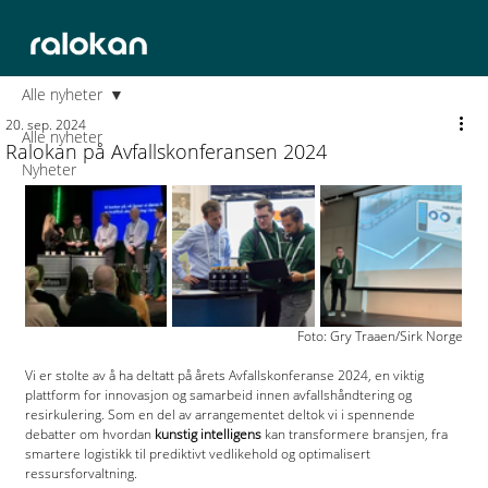
Alle nyheter
20. sep. 2024
Alle nyheter
Ralokan på Avfallskonferansen 2024
Nyheter
Foto: Gry Traaen/Sirk Norge
Vi er stolte av å ha deltatt på årets Avfallskonferanse 2024, en viktig 
plattform for innovasjon og samarbeid innen avfallshåndtering og 
resirkulering. Som en del av arrangementet deltok vi i spennende 
debatter om hvordan 
kunstig intelligens
 kan transformere bransjen, fra 
smartere logistikk til prediktivt vedlikehold og optimalisert 
ressursforvaltning.